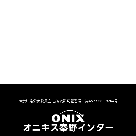
2023年2月 (2)
2023年1月 (3)
|
|
|
Home
プライバシーポリシー
サイトマップ
|
神奈川県暴力団排除条例に基づくご確認のお願い
神奈川県公安委員会 古物商許可証番号：第452720009264号