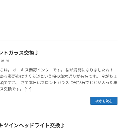
おかげさまで7thアニバ
サリー
2026-05-10
ントガラス交換♪
-03-26
ちは。 オニキス秦野インターです。 桜が満開になりましたね！
ある秦野市はさくら道という桜の並木通りが有名です。 今がちょ
頃ですね。 さて本日はフロントガラスに飛び石でヒビが入った車
ス交換です。 […]
続きを読む
キツインヘッドライト交換♪