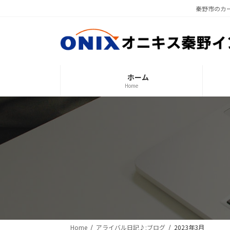
コ
ナ
秦野市のカ
ン
ビ
テ
ゲ
ン
ー
ツ
シ
へ
ョ
ホーム
ス
ン
Home
キ
に
ッ
移
プ
動
Home
アライバル日記♪:ブログ
2023年3月