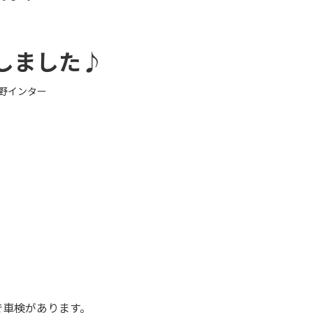
しました♪
野インター
で車検があります。