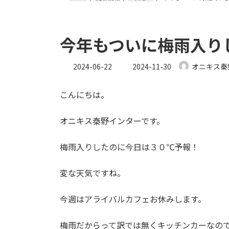
今年もついに梅雨入り
最
2024-06-22
2024-11-30
オニキス秦
終
更
こんにちは。
新
日
時
オニキス秦野インターです。
:
梅雨入りしたのに今日は３０℃予報！
変な天気ですね。
今週はアライバルカフェお休みします。
梅雨だからって訳では無くキッチンカーなの