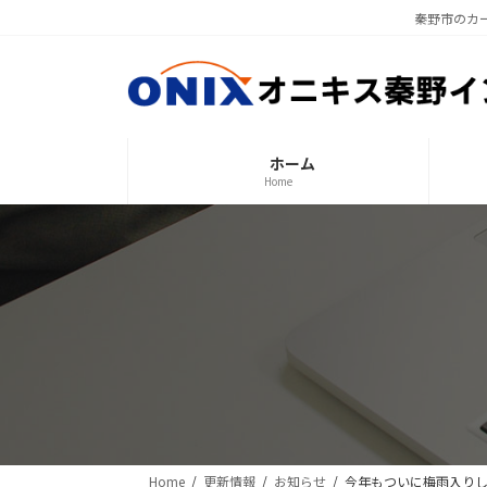
コ
ナ
秦野市のカ
ン
ビ
テ
ゲ
ン
ー
ツ
シ
へ
ョ
ホーム
ス
ン
Home
キ
に
ッ
移
プ
動
Home
更新情報
お知らせ
今年もついに梅雨入り