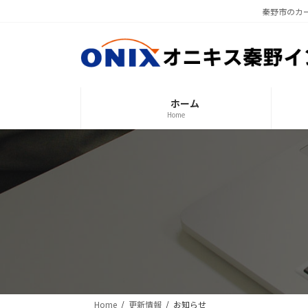
コ
ナ
秦野市のカ
ン
ビ
テ
ゲ
ン
ー
ツ
シ
へ
ョ
ホーム
ス
ン
Home
キ
に
ッ
移
プ
動
Home
更新情報
お知らせ